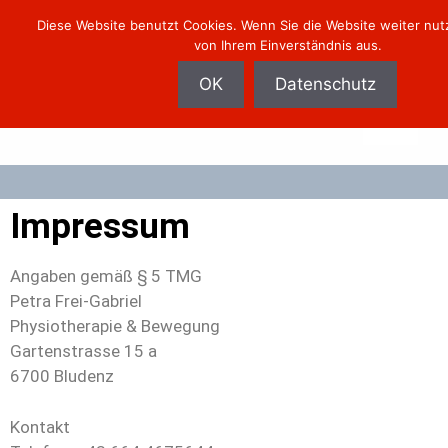
Diese Website benutzt Cookies. Wenn Sie die Website weiter nut
Physiotherapie 
von Ihrem Einverständnis aus.
Petra Frei-Gabriel
OK
Datenschutz
Impressum
Angaben gemäß § 5 TMG
Petra Frei-Gabriel
Physiotherapie & Bewegung
Gartenstrasse 15 a
6700 Bludenz
Kontakt